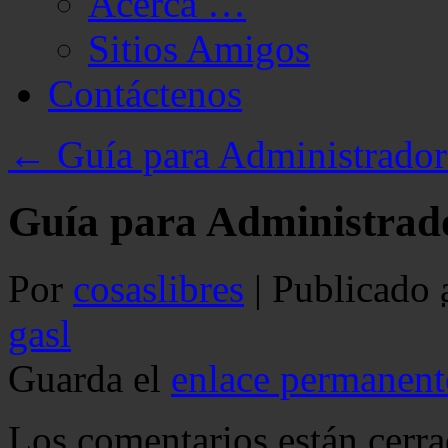
Acerca …
Sitios Amigos
Contáctenos
←
Guía para Administrado
Guía para Administrad
Por
cosaslibres
|
Publicado
gasl
Guarda el
enlace permanent
Los comentarios están cerra