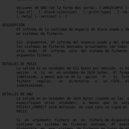
       Opciones de GNU (en la forma más corta): [-ahHiklmPv] [-
       tipo-sf]   [--block-size=size]	[--print-type]	 [--no-sync]  [--sync]

       [--help] [--version] [--]

DESCRIPCIÓN

       df informa de la cantidad de espacio de disco usada y de
       en sistemas de ficheros.

       Sin  argumentos, df informa del espacio usado y del disp
       los sistemas de ficheros montados actualmente (de todos 
       otro  modo,  df	informa  sólo  del sistema de ficheros donde esté cada

       argumento fichero.

DETALLES DE POSIX

       La salida es en unidades de 512 bytes por omisión, si bi
       opción  -k  lo  es  en unidades de 1024 bytes.  El forma
       indefinido, a menos que se dé la  opción  -P.   Si  fichero  no
       fichero	 regular,   un	 directorio   o   un  FIFO,  el  resultado  es

       indeterminado.

DETALLES DE GNU

       La salida es en unidades de 1024 bytes (cuando en las  opciones
       especifiquen  otras  unidades),	a  menos  que  la  variable de entorno

       POSIXLY_CORRECT esté definida, en cuyo caso se sigue el	comportamiento

       POSIX.

       Si  un  argumento  fichero  es  un  fichero de dispositi
       contiene  un  sistema  de  ficheros  montado,  df  muest
       disponible  en  ese  sistema  de ficheros en lugar de el