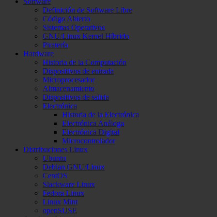
Software
Definición de Software Libre
Código Abierto
Sistemas Operativos
GNU/Linux Kernel Híbrido
Piratería
Hardware
Historia de la Computación
Dispositivos de entrada
Microprocesador
Almacenamiento
Dispositivos de salida
Electrónica
Historia de la Electrónica
Electrónica Análoga
Electrónica Digital
Microcontrolador
Distribuciones Linux
Ubuntu
Debian GNU/Linux
CentOS
Slackware Linux
Fedora Linux
Linux Mint
openSUSE