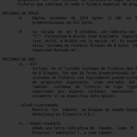
       ficheros que contiene el nodo o fichero especial de disp
OPCIONES DE POSIX

       -k     Emplea  unidades	de  1024  bytes  (1  kB)  en  lugar   de   las

	      predeterminadas de 512 bytes.

       -P     La  salida  es  en  6 columnas, con cabecera (en 
	      "C") `Filesystem N-blocks Used Available	Capacity  Mounted  on'

	      (con  N=512, o N=1024 con la opción -k). En español, la cabecera

	      sería `Sistema de Ficheros Bloques de N bytes  Usado  Disponible

	      Capacidad Montado en'.

OPCIONES DE GNU

       -a, --all

	      Incluye  en el listado sistemas de ficheros que tienen un tamaño

	      de 0 bloques, los que de forma predeterminada se	omiten.  Tales

	      sistemas de ficheros son típicamente pseudo-sistemas de ficheros

	      de  propósitos  especiales,  como  entradas  del	auto-montador.

	      También,	sistemas  de  ficheros	de  tipo  "ignore"  o  "auto",

	      soportados  por  algunos	sistemas   operativos,	 se   incluyen

	      solamente si se especifica esta opción.

       --block-size=tamaño

	      Muestra  los  tamaños  en bloques de tamaño bytes. (Nueva aunque

	      defectuosa en fileutils-4.0.)

       -h, --human-readable

	      Añade una letra indicativa de  tamaño,  como  M  para  megabytes

	      binarios (`mebibytes'), a cada tamaño.
