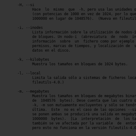
       -H, --si

	      Hace  lo	mismo  que  -h, pero usa las unidades oficiales del SI

	      (con potencias de 1000 en vez de 1024, por lo que  M  representa

	      1000000 en lugar de 1048576).  (Nueva en fileutils-4.0.)

       -i, --inodes

	      Lista información sobre la utilización de nodos-í en lugar de la

	      de bloques. Un nodo-í  (abreviatura  de  nodo  índice)  contiene

	      información  sobre  un  fichero como por ejemplo su propietario,

	      permisos, marcas de tiempos, y localización de  sus  bloques  de

	      datos en el disco.

       -k, --kilobytes

	      Muestra los tamaños en bloques de 1024 bytes.

       -l, --local

	      Limita la salida sólo a sistemas de ficheros locales.  (Nueva en

	      fileutils-4.0.)

       -m, --megabytes

	      Muestra los tamaños en bloques de megabytes binarios  (esto  es,

	      de  1048576  bytes). Dese cuenta que las cuatro opciones -h, -H,

	      -k, -m son mutuamente excluyentes y sólo se tendrá en cuenta  la

	      última.  Este  no es el caso de las opciones --si y -m ya que si

	      se ponen ambas se producirá una salida en megabytes  (realmente,

	      1000000  bytes).	[La  interpretación  de  los tamaños de bloque

	      también se ve afectada por la variable  de  entorno  BLOCK_SIZE,

	      pero esto no funciona en la versión fileutils-4.0 version.]
