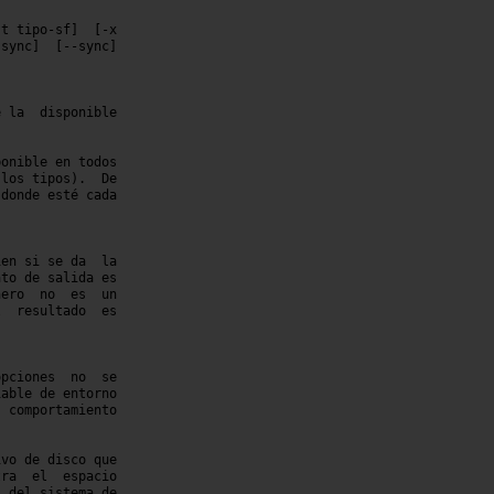
t tipo-sf]  [-x

 la  disponible

onible en todos

los tipos).  De

en si se da  la

to de salida es

	es  un

	no  se

vo de disco que

ra  el  espacio

 del sistema de
