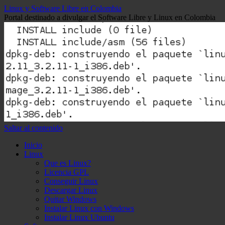
Linux y Software Libre en Colombia
Portal destinado a divulgar el Software Libre y Linux en Colombia
Saltar al contenido
Inicio
Linux
Que es Linux?
Licencia GPL
Conseguir Linux
Descargar Linux
Quitar Windows
Instalar Linux con Windows
Instalar Linux Ubuntu