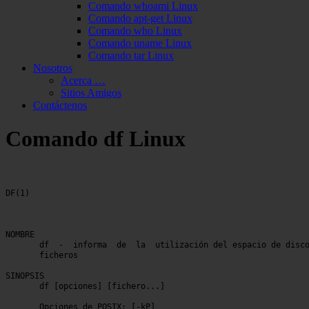
Comando whoami Linux
Comando apt-get Linux
Comando who Linux
Comando uname Linux
Comando tar Linux
Nosotros
Acerca …
Sitios Amigos
Contáctenos
Comando df Linux
DF(1)									 DF(1)

NOMBRE

       df  -  informa  de  la  utilización del espacio de disco
       ficheros

SINOPSIS

       df [opciones] [fichero...]

       Opciones de POSIX: [-kP]
