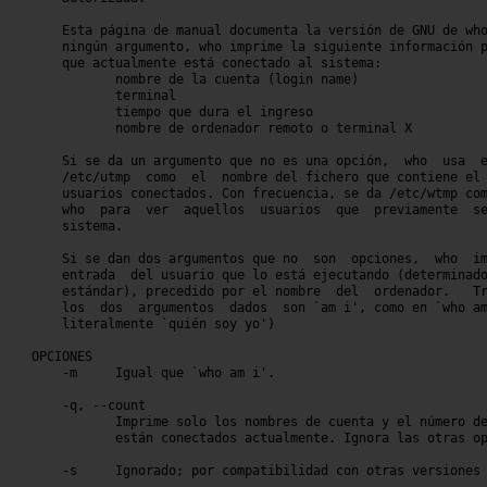
       Esta página de manual documenta la versión de GNU de who
       ningún argumento, who imprime la siguiente información p
       que actualmente está conectado al sistema:

	      nombre de la cuenta (login name)

	      terminal

	      tiempo que dura el ingreso

	      nombre de ordenador remoto o terminal X

       Si se da un argumento que no es una opción,  who  usa  e
       /etc/utmp  como	el  nombre del fichero que contiene el registro de los

       usuarios conectados. Con frecuencia, se da /etc/wtmp com
       who  para  ver  aquellos  usuarios  que	previamente  se  conectaron al

       sistema.

       Si se dan dos argumentos que no	son  opciones,	who  imprime  solo  la

       entrada	del usuario que lo está ejecutando (determinado por la entrada

       estándar), precedido por el nombre  del	ordenador.   Tradicionalmente,

       los  dos  argumentos  dados  son `am i', como en `who am
       literalmente `quién soy yo')

   OPCIONES

       -m     Igual que `who am i'.

       -q, --count

	      Imprime solo los nombres de cuenta y el número de  usuarios  que

	      están conectados actualmente. Ignora las otras opciones.

       -s     Ignorado; por compatibilidad con otras versiones 