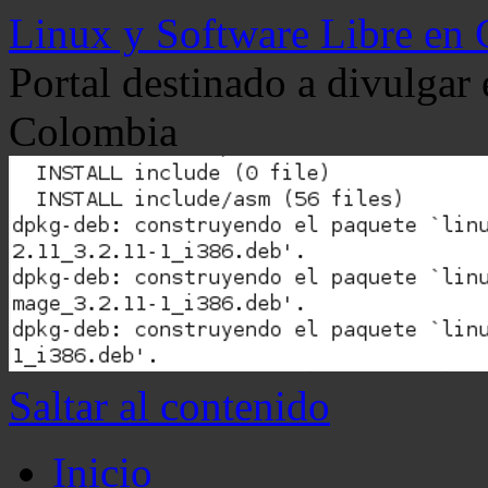
Linux y Software Libre en
Portal destinado a divulgar
Colombia
Saltar al contenido
Inicio