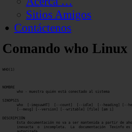
Acerca …
Sitios Amigos
Contáctenos
Comando who Linux
WHO(1)									WHO(1)

NOMBRE

       who - muestra quién está conectado al sistema

SINOPSIS

       who  [-imqsuwHT]  [--count]  [--idle]  [--heading] [--he
       [--mesg] [--version] [--writable] [file] [am i]

DESCRIPCIÓN

       Esta documentación no va a ser mantenida a partir de aho
       inexacta  o  incompleta.  La  documentación  Texinfo es 
       autorizada.
