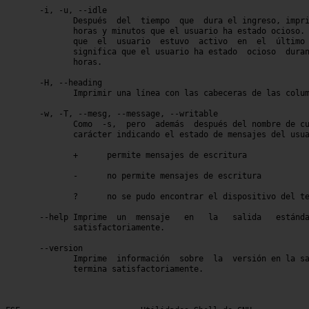
       -i, -u, --idle

	      Después  del  tiempo  que  dura el ingreso, imprime el número de

	      horas y minutos que el usuario ha estado ocioso.	`.'  significa

	      que  el  usuario	estuvo	activo	en  el	último	minuto.  `old'

	      significa que el usuario ha estado  ocioso  durante  más	de  24

	      horas.

       -H, --heading

	      Imprimir una línea con las cabeceras de las columnas.

       -w, -T, --mesg, --message, --writable

	      Como  -s,  pero  además  después del nombre de cuenta imprime un

	      carácter indicando el estado de mensajes del usuario:

	      +      permite mensajes de escritura

	      -      no permite mensajes de escritura

	      ?      no se pudo encontrar el dispositivo del terminal

       --help Imprime  un  mensaje   en   la   salida	estándar   y   termina

	      satisfactoriamente.

       --version

	      Imprime  información  sobre  la  versión en la salida estándar y

	      termina satisfactoriamente.
