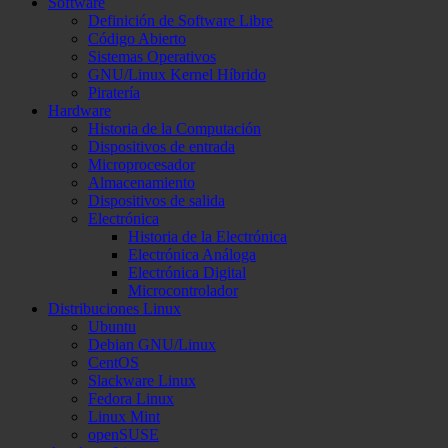
Software
Definición de Software Libre
Código Abierto
Sistemas Operativos
GNU/Linux Kernel Híbrido
Piratería
Hardware
Historia de la Computación
Dispositivos de entrada
Microprocesador
Almacenamiento
Dispositivos de salida
Electrónica
Historia de la Electrónica
Electrónica Análoga
Electrónica Digital
Microcontrolador
Distribuciones Linux
Ubuntu
Debian GNU/Linux
CentOS
Slackware Linux
Fedora Linux
Linux Mint
openSUSE