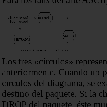
                    _____

                   /     \

 -->[Decisión]--->|REENVÍO|------->

    [de ruteo]     \_____/        ^

         |                        |

         v                       ____

       _______                  /    \

      /       \                |SALIDA|

      |ENTRADA|                 \____/

      \_______/                   ^

         |                        |

          ----> Proceso  Local ----
Los tres «círculos» represe
anteriormente. Cuando up p
círculos del diagrama, se ex
destino del paquete. Si la c
DROP del paquete, éste muer